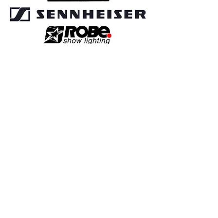
Vi velger kun utstyr fra ypperste klasse
for å tilby våre kunder den beste